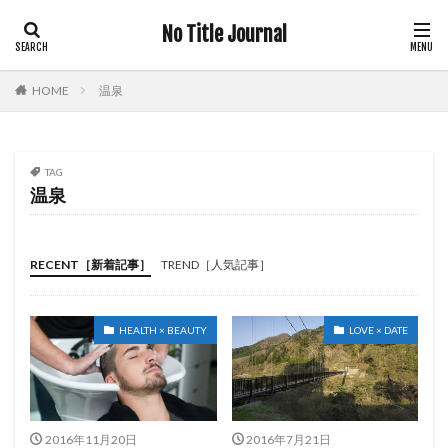
及川光博
反町隆史
古川雄輝
吉岡秀隆
No Title Journal
告白
吉沢亮
吉田羊
吉田鋼太郎
吉高由里子
同志社大学
名古屋
名言
HOME
温泉
吹石一恵
仮想通貨
付き合う前
フィットネス・エクササイズ
メガネ
ポールスミス
マセラティ
マツコ・デラックス
マフラー
TAG
温泉
マリウス葉
マンガ
ミスコン
メンズ
ボクスター
メンズインテリア
モダン
モテ
モデル
モーニング娘。
ユチョン
ユニクロ
RECENT［新着記事］
TREND［人気記事］
ポルシェ
ホワイトデー
ラルフローレン
ブーツ
フォルクスワーゲン
フォーマル
HEALTH × BEAUTY
LOVE × DATE
フライデー
フリース
フルラ
ブブカ
ブルックリンスタイル
プラダ
ヘルスケア
プレゼント
プロテイン
プロポーズ
ヘアカラー
ヘアスタイル
ヘッドスパ
ヘルス
2016年11月20日
2016年7月21日