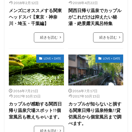
2018年2月12日
2018年4月22日
ライフスタイル
リップル
井川遥
丸山隆平
メンズにオススメする関東
関西日帰り温泉でカップル
中島久美子
中島健人
中島知子
中島裕翔
ヘッドスパ【東京・神奈
がこれだけは抑えたい秘
川・埼玉・千葉編】
湯・絶景露天風呂特集
中川翔子
中村獅童
中谷美紀
乙葉
中央大学
亀梨和也
二宮和也
二階堂ふみ
続きを読む
続きを読む
五十嵐圭
五関晃一
井上公造
井上真央
中居正広
上智大学
ルイヴィトン
LOVE × DATE
LOVE × DATE
ヴィンテージマンション
レイバン
レシピ
レーティング
ロエベ
ロードバイク
ワイン
ワンルーム
一人暮らし
上戸彩
三代目J Soul Brothers
三宅健
三宅恵美
2016年7月21日
2016年7月17日
三浦春馬
三浦翔平
三菱東京UFJ銀行
2017年10月15日
2017年10月15日
カップルが感動する関西日
カップルが知らないと損す
上地雄輔
上川隆也
齋藤飛鳥
帰り温泉穴場スポット!!個
る関東日帰り温泉特集!!貸
室風呂も教えちゃいます。
切風呂から個室風呂まで調
検索
べます。
続きを読む