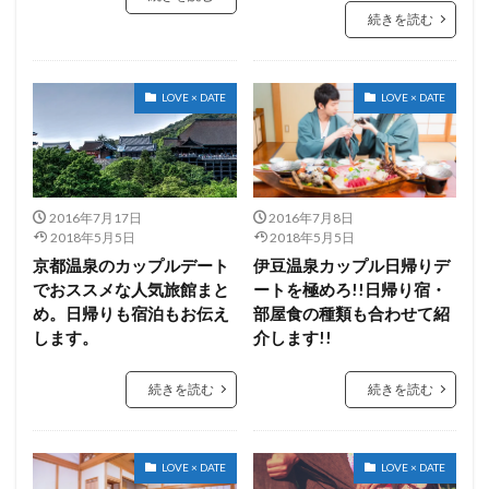
続きを読む
LOVE × DATE
LOVE × DATE
2016年7月17日
2016年7月8日
2018年5月5日
2018年5月5日
京都温泉のカップルデート
伊豆温泉カップル日帰りデ
でおススメな人気旅館まと
ートを極めろ!!日帰り宿・
め。日帰りも宿泊もお伝え
部屋食の種類も合わせて紹
します。
介します!!
続きを読む
続きを読む
LOVE × DATE
LOVE × DATE