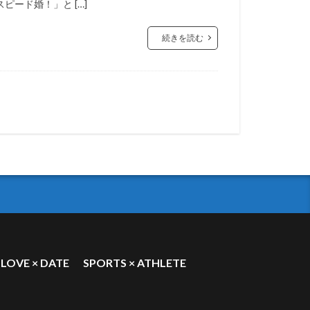
ピード婚！」と […]
続きを読む
LOVE × DATE
SPORTS × ATHLETE