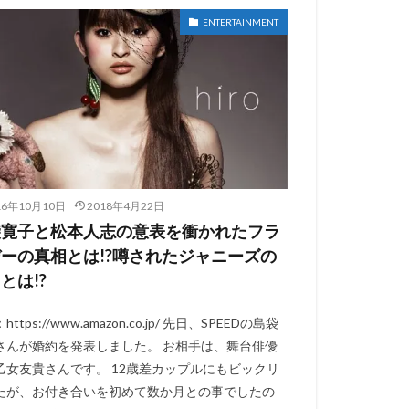
ENTERTAINMENT
16年10月10日
2018年4月22日
袋寛子と松本人志の意表を衝かれたフラ
ーの真相とは!?噂されたジャニーズの
とは!?
ttps://www.amazon.co.jp/ 先日、SPEEDの島袋
さんが婚約を発表しました。 お相手は、舞台俳優
乙女友貴さんです。 12歳差カップルにもビックリ
たが、お付き合いを初めて数か月との事でしたの