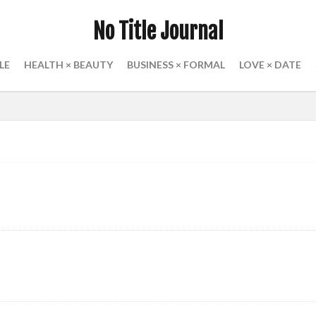
居正広
上智大学
ルイヴィトン
ヴィンテージマンション
レイ
No Title Journal
ロエベ
ロードバイク
ワイン
ワンルーム
一人暮らし
ers
三宅健
三宅恵美
三浦春馬
三浦翔平
三菱東京UFJ
LE
HEALTH × BEAUTY
BUSINESS × FORMAL
LOVE × DATE
藤飛鳥
検索