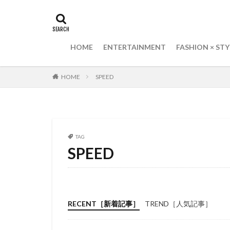
井上真央
中
レーティング
三代目J Soul Broth
HOME
ENTERTAINMENT
FASHION × STY
上川隆也
齋
HOME
SPEED
TAG
SPEED
RECENT［新着記事］
TREND［人気記事］