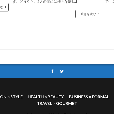
す。どうやら、2人の間には様々な離 […]
で「ス
読む
続きを読む
ION × STYLE
HEALTH × BEAUTY
BUSINESS × FORMAL
TRAVEL × GOURMET