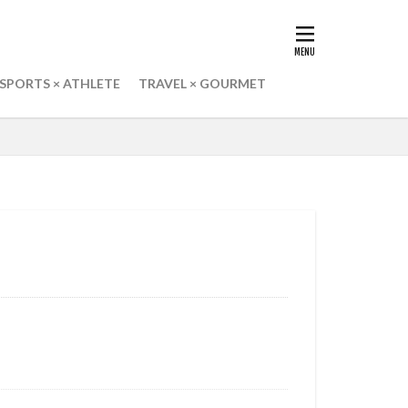
バン
レシピ
上戸彩
銀行
上地雄輔
SPORTS × ATHLETE
TRAVEL × GOURMET