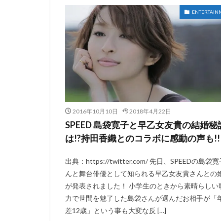
ENTERTAIN
2016年10月10日
2018年4月22日
SPEED 島袋寛子と早乙女友貴の結婚秘
は!?持田香織とのコラボに感動の声も!!
出典：https://twitter.com/ 先日、SPEEDの島袋
んと舞台俳優として知られる早乙女友貴さんとの
が発表されました！ 小学生のときから素晴らしい
力で世間を魅了した島袋さんが選んだお相手が「
差12歳」という事も大変な反 […]