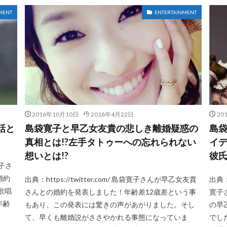
MENT
ENTERTAINMENT
2016年10月10日
2018年4月22日
20
話と
島袋寛子と早乙女友貴の悲しき離婚疑惑の
島
真相とは!?左手タトゥーへの忘れられない
イデ
想いとは!?
彼氏
寛子さ
婚約
出典：https://twitter.com/ 島袋寛子さんが早乙女友貴
出典：h
歌唱
さんとの婚約を発表しました！年齢差12歳差という事
寛子
年齢
もあり、この発表には驚きの声があがりました。そし
の早
て、早くも離婚説がささやかれる事態になっていま
でし