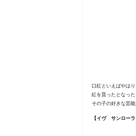
3
マ
ッ
サ
ー
ジ
グ
ッ
ズ
4
編
集
口紅といえばやはり
者
紅を貰ったとなった
の
ま
その子の好きな芸能
と
め
【イヴ サンローラ