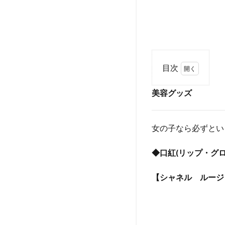
目次
1
美容グッズ
美
容
グ
ッ
女の子なら必ずとい
ズ
◆口紅(リップ・グロ
2
ア
ロ
【シャネル ルージ
マ
グ
ッ
ズ