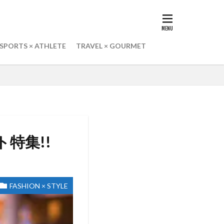
SPORTS × ATHLETE
TRAVEL × GOURMET
特集!!
FASHION × STYLE