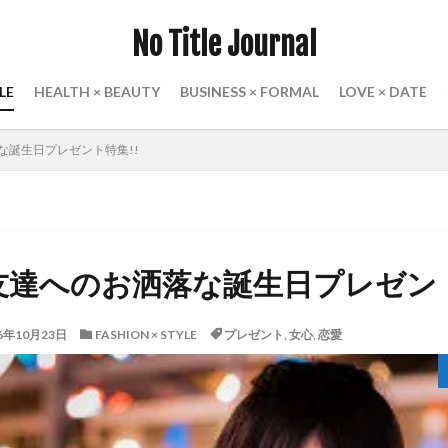
No Title Journal
LE
HEALTH × BEAUTY
BUSINESS × FORMAL
LOVE × DATE
な誕生日プレゼント特集!!
友達へのお洒落な誕生日プレゼント
16年10月23日
FASHION × STYLE
プレゼント
,
女心
,
恋愛