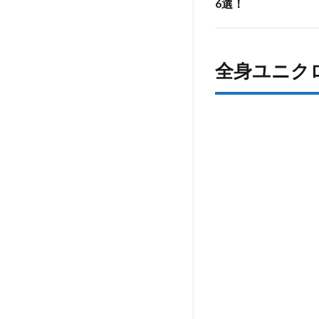
6選！
ズが
着る
から
こそ
全身ユニク
出来
る、
ユニ
ク
ロ・
GU
を使
った
2018
年春
の大
人プ
チプ
ラ・
ビジ
カジ
コー