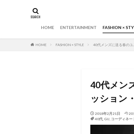
HOME
ENTERTAINMENT
FASHION × STY
HOME
FASHION × STYLE
40代メンズに送る春のユニ
40代メン
ッション・コ
2018年2月21日
20
40代
,
GU
,
コーディネー