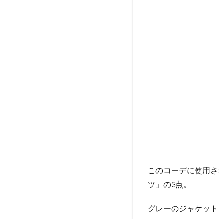
カラ
ーで
渋め
ユニ
クロ
コー
デ
1.4
パッ
と見
は普
通の
ビジ
ネス
スー
ツ。
このコーデに使用さ
でも
ツ」の3点。
本当
はプ
チプ
グレーのジャケット
ラな