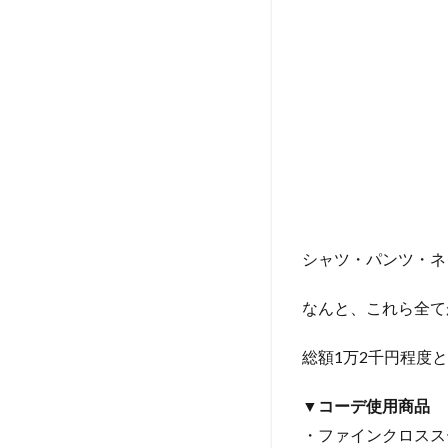
デ6
選！
1.1
全身
ユニ
クロ
とは
思え
な
い！
これ
シャツ・パンツ・ネ
が今
春の
プチ
なんと、これら全て
プラ
ビジ
総額1万2千円程度
カジ
1.2
▼コーデ使用商品
ユニ
・ファインクロスス
クロ