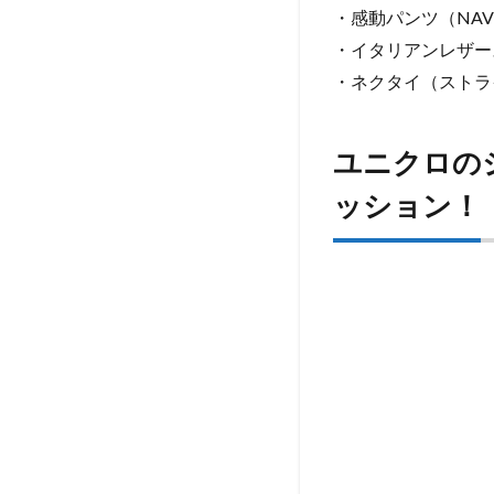
・感動パンツ（NAV
のジ
ャケ
・イタリアンレザー
ット
・ネクタイ（ストラ
＆パ
ンツ
で爽
ユニクロの
やか
な40
ッション！
代ビ
ジネ
スフ
ァッ
ショ
ン！
1.3
40代
限
定！
オリ
ーブ