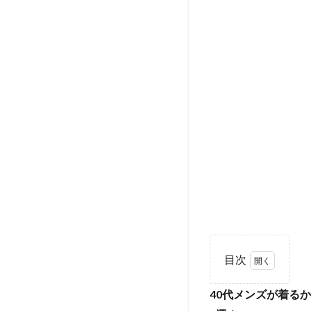
目次
1
40代メンズが着る
40代
メン