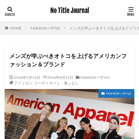
No Title Journal
HOME
FASHION × STYLE
メンズが学ぶべきオトコを上げるアメリ
メンズが学ぶべきオトコを上げるアメリカンフ
ァッション＆ブランド
2016年5月25日
2016年8月17日
FASHION × STYLE
アメリカン
,
コーディネート・着こなし
FASHION × STYLE