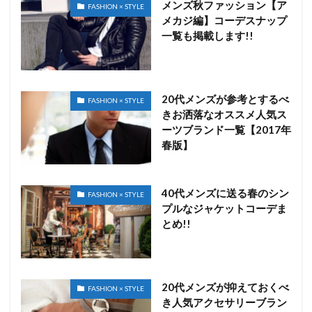
メンズ秋ファッション【ア
FASHION × STYLE
メカジ編】コーデスナップ
一覧も掲載します!!
20代メンズが参考とするべ
FASHION × STYLE
きお洒落なオススメ人気ス
ーツブランド一覧【2017年
春版】
40代メンズに送る春のシン
FASHION × STYLE
プルなジャケットコーデま
とめ!!
20代メンズが抑えておくべ
FASHION × STYLE
き人気アクセサリーブラン