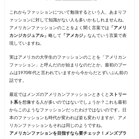
指す
なら
要チ
これからファッションについて勉強するという人、あまりフ
ェッ
ァッションに対して知識がない人も多いかもしれませんね。
ク！
アメリカンファッションのことをよく聞く言葉では
「アメリ
メン
ズブ
カンジカジュアル」
略して
「アメカジ」
なんていう言葉で表
ラン
現していますね。
ドは
これ
だ！
実はアメリカの大学生のファッションのことを「アメリカン
ファッション」と呼んだのが始まりなのだとか。最初のブー
3
ムは1970年代と言われていますから今からだとずいぶん前の
日本
のメ
話です。
ンズ
ファ
最近ではメンズのアメリカンファッションときくと
ストリー
ッシ
ョン
ト系
を想像する人が多いのではないでしょうか？これも最初
の流
からこのようなファッションだったわけではないのです。日
行と
は!?
本のファッションも時代が変われば姿も変わりますが、アメ
リカンファッションもそれは同じのようですね。
4
アメリカンファションを目指すなら要チェック！メンズブラ
編集
者の