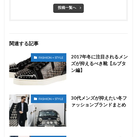
投稿一覧へ
関連する記事
2017年冬に注目されるメン
FASHION × STYLE
ズが抑えるべき靴【ルブタ
ン編】
30代メンズが抑えたい冬フ
FASHION × STYLE
ァッションブランドまとめ