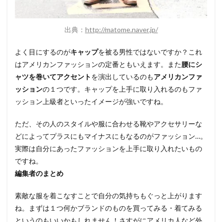
出典：
http://matome.naver.jp/
よく目にするのが
キャップ
を被る男性ではないですか？これ
はアメリカンファッションの定番ともいえます。また
腰にシ
ャツを巻いてアクセント
を演出しているのも
アメリカンファ
ッション
の１つです。キャップを上手に取り入れるのもファ
ッション上級者といったイメージが強いですね。
ただ、その人のスタイルや服に合わせる靴やアクセサリーな
どによってプラスにもマイナスにもなるのがファッション…。
実際は自分にあったファッションを上手に取り入れたいもの
ですね。
編集者のまとめ
素敵な服を着こなすことで自分の気持ちもぐっと上がります
ね。まずは１つ何かブランドのものを買ってみる・着てみる
というのもいいかもしれません！さすがにアメリカ人など外