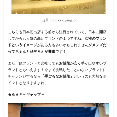
出典：
blogs.c.yimg.jp
こちらも日本初出店する前から注目されていて、日本に開店
してからも人気の高いブランドの１つですね。
女性のブラン
ドというイメージ
がある方も多いかもしれませんが
メンズだ
ってちゃんと品ぞろえが豊富
です！
また、他ブランドと比較しても
お値段が安く
手が出やすいブ
ランドともいえます！今まで挑戦したことのないブランドに
チャレンジするなら
「手ごろなお値段」
というのも大切なポ
イントとなりますよね。
★ＧＡＰ＝ギャップ＝