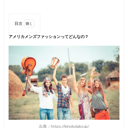
目次
1
アメリカメンズファッションってどんなの？
アメ
リカ
メン
ズフ
ァッ
ショ
ンっ
てど
んな
の？
2
アメ
リカ
ンフ
ァシ
ョン
を目
出典：
https://kinokolabo.jp/