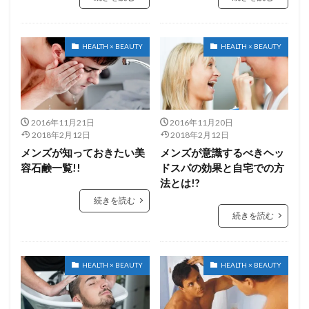
HEALTH × BEAUTY
HEALTH × BEAUTY
2016年11月21日
2016年11月20日
2018年2月12日
2018年2月12日
メンズが知っておきたい美
メンズが意識するべきヘッ
容石鹸一覧!!
ドスパの効果と自宅での方
法とは!?
続きを読む
続きを読む
HEALTH × BEAUTY
HEALTH × BEAUTY