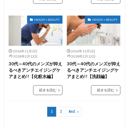
HEALTH × BEAUTY
HEALTH × BEAUTY
2016年11月3日
2016年11月3日
2018年2月12日
2018年2月12日
30代～40代のメンズが抑え
30代～40代のメンズが抑え
るべきアンチエイジングケ
るべきアンチエイジングケ
アまとめ!!【化粧水編】
アまとめ!!【洗顔編】
続きを読む
続きを読む
1
2
Next