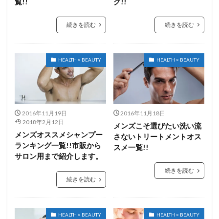
覧!!
グ!!
続きを読む
続きを読む
HEALTH × BEAUTY
HEALTH × BEAUTY
2016年11月19日
2016年11月18日
2018年2月12日
メンズこそ選びたい洗い流
メンズオススメシャンプー
さないトリートメントオス
ランキング一覧!!市販から
スメ一覧!!
サロン用まで紹介します。
続きを読む
続きを読む
HEALTH × BEAUTY
HEALTH × BEAUTY