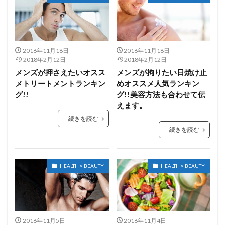
2016年11月18日
2016年11月18日
2018年2月12日
2018年2月12日
メンズが押さえたいオスス
メンズが拘りたい日焼け止
メトリートメントランキン
めオススメ人気ランキン
グ!!
グ!!美容方法も合わせて伝
えます。
続きを読む
続きを読む
HEALTH × BEAUTY
HEALTH × BEAUTY
2016年11月5日
2016年11月4日