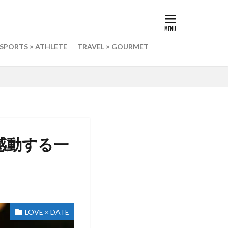
SPORTS × ATHLETE
TRAVEL × GOURMET
感動する一
LOVE × DATE