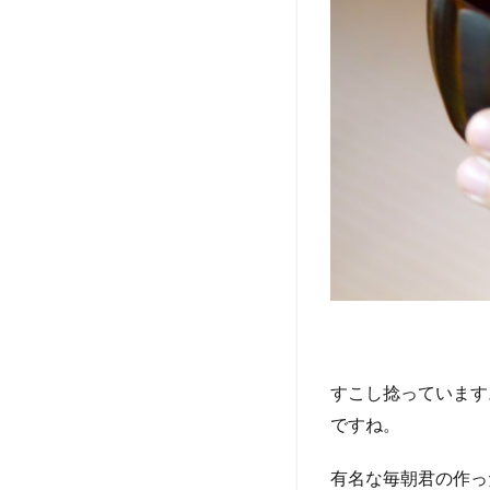
にす
る自
信が
あ
る。
1.3
13
位：
(名前)
の旦
那さ
んに
なっ
ても
良
い？
すこし捻っています
1.4
ですね。
12
位：
有名な毎朝君の作っ
この