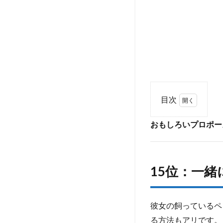
目次
1
おもしろいプロポーズ
お
も
し
ろ
い
15位：一
プ
ロ
ポ
彼女の飼っているペ
ー
る方法もアリです。
ズ