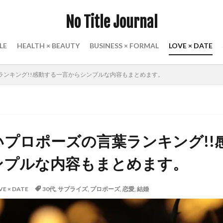
No Title Journal
LE
HEALTH × BEAUTY
BUSINESS × FORMAL
LOVE × DATE
ランキング!!感動する一言からシンプルな内容もまとめます。
プロポーズの言葉ランキング!!
ンプルな内容もまとめます。
VE × DATE
30代
,
サプライズ
,
プロポーズ
,
恋愛
,
結婚