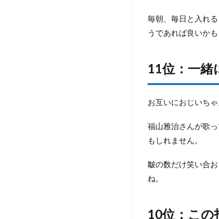
美味
しい
毎朝、毎日と入れる
ごは
うであれば良いかも
んを
毎日
食べ
11位：一
れる
よう
にな
りた
お互いにおじいちゃ
い。
福山雅治さんが歌っ
1.5
11
もしれません。
位：
一緒
皺の数だけ笑い合お
に皺
ね。
を増
やし
てい
きま
10位：この