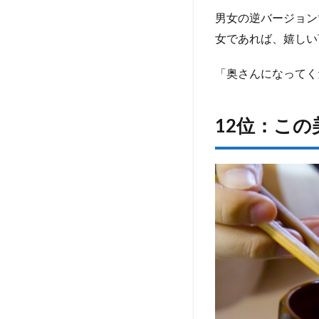
の飼
い主
男女の逆バージョン
にな
女であれば、嬉しい
らな
い？
「奥さんになってく
1.2
14
位：
12位：こ
僕/俺
は頼
りな
いか
もし
れな
いけ
ど、
世界
で一
番(名
前)を
幸せ