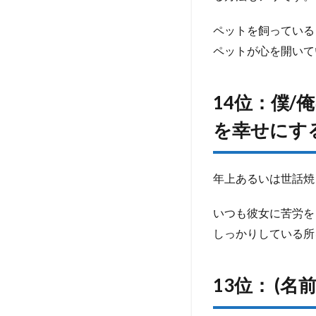
の
言
ペットを飼っている
葉
ペットが心を開いて
ラ
ン
キ
14位：僕/
ン
グ
を幸せにす
15
選!!
1.1
年上あるいは世話焼
15
位：
いつも彼女に苦労を
一緒
に(買
しっかりしている所
って
いる
ペッ
13位： (
トの
名前)