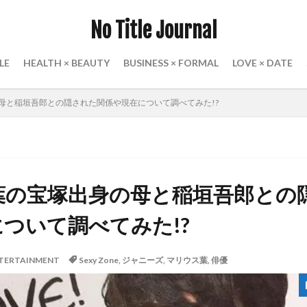
No Title Journal
LE
HEALTH × BEAUTY
BUSINESS × FORMAL
LOVE × DATE
母と稲垣吾郎との隠された関係や現在について調べてみた!?
葉の宝塚出身の母と稲垣吾郎との
ついて調べてみた!?
TERTAINMENT
Sexy Zone
,
ジャニーズ
,
マリウス葉
,
俳優