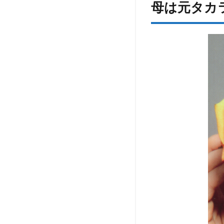
葉
母は元タカ
の
宝
塚
出
身
の
母
と
稲
垣
吾
郎
と
の
隠
さ
れ
た
関
係
や