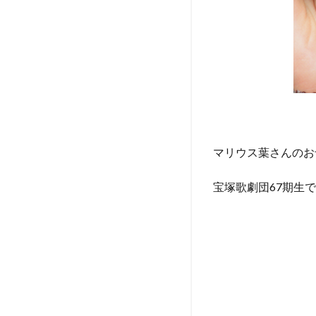
現
在
に
つ
い
て
調
べ
て
み
マリウス葉さんのお
た
宝塚歌劇団67期生
1.1
母は
元タ
カラ
ジェ
ン
ヌ！
1.2