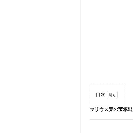
目次
1
マリウス葉の宝塚出
マ
リ
ウ
ス