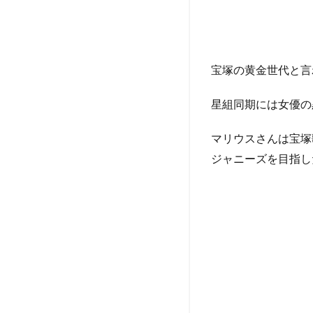
稲垣
吾郎
の親
友ヒ
ロく
宝塚の黄金世代と言
んと
の繋
星組同期には女優の
がり
があ
っ
マリウスさんは宝塚
た？
ジャニーズを目指し
2
編
集
者
の
ま
と
め