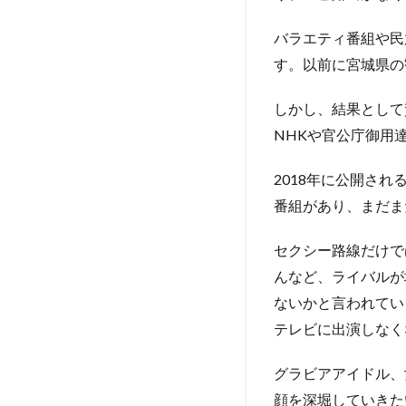
まで
バラエティ番組や民
2.2
す。以前に宮城県の
遅咲
きの
グラ
しかし、結果として
ビア
NHKや官公庁御用
アイ
ドル
2018年に公開さ
3
番組があり、まだま
路
線
セクシー路線だけで
変
更
んなど、ライバルが
し
ないかと言われてい
た
理
テレビに出演しなく
由
は
グラビアアイドル、
飽
顔を深堀していきた
き