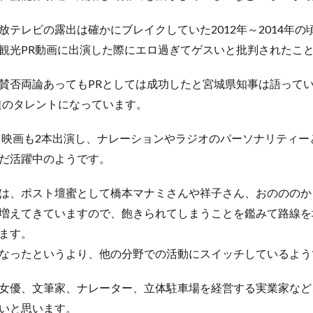
放テレビの露出は確かにブレイクしていた2012年～2014年
観光PR動画に出演した際にエロ過ぎてゲスいと批判されたこ
賛否両論あってもPRとしては成功したと宮城県知事は語って
達のタレントになっています。
れる映画も2本出演し、ナレーションやラジオのパーソナリティ
だ活躍中のようです。
は、ポスト壇蜜として橋本マナミさんや祥子さん、おのののか
増えてきていますので、飽きられてしまうことを鑑みて路線を
ます。
なったというより、他の分野での活動にスイッチしているよう
女優、文筆家、ナレーター、立体駐車場を経営する実業家など
いと思います。