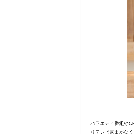
在
2
デ
ビ
ュ
ー
し
て
か
ら
ブ
レ
イ
ク
ま
で
2.1
芸能
バラエティ番組やC
界に
入る
りテレビ露出がなく