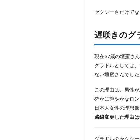
吉
岡
セクシーさだけでな
秀
隆
さ
遅咲きのグ
ん
と
の
現在37歳の壇蜜さ
熱
愛
グラドルとしては、
の
ない壇蜜さんでした
ガ
セ
この理由は、男性が
ネ
タ
確かに艶やかなロン
4.1
日本人女性の理想像
結婚
路線変更した理由は
には
負い
目
グラドルのセクシー