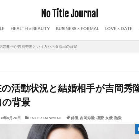
No Title Journal
LE
HEALTH × BEAUTY
BUSINESS × FORMAL
LOVE × DATE
結婚相手が吉岡秀隆というガセネタ流出の背景
在の活動状況と結婚相手が吉岡秀
出の背景
18年4月28日
ENTERTAINMENT
俳優
,
吉岡秀隆
,
壇蜜
,
女優
,
熱愛