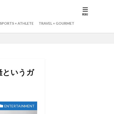
SPORTS × ATHLETE
TRAVEL × GOURMET
隆というガ
ENTERTAINMENT