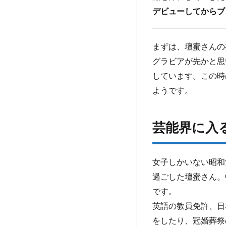
て
デビューしてからブ
き
た
か
まずは、壇蜜さんの
ら
グラビアが先かと思
3.1
しています。この時
壇蜜
ようです。
さん
の別
な顔
芸能界に入
3.2
それ
でも
女子しかいない昭和
醸し
出す
過ごした壇蜜さん。
セク
です。
シー
さ
英語の教員免許、日
をしたり、冠婚葬祭
4