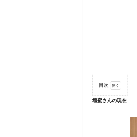
目次
1
壇蜜さんの現在
壇
蜜
さ
ん
の
現