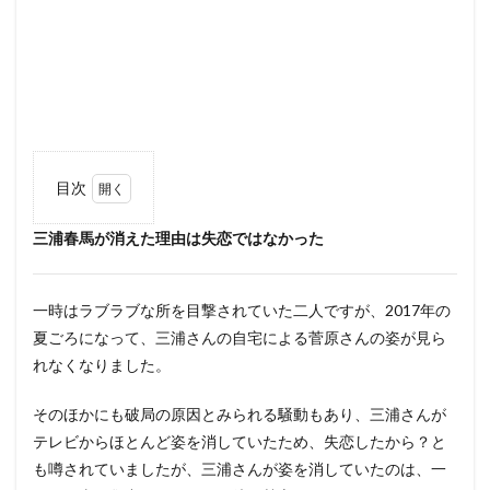
目次
1
三浦春馬が消えた理由は失恋ではなかった
三浦
春馬
が消
えた
一時はラブラブな所を目撃されていた二人ですが、2017年の
理由
は失
夏ごろになって、三浦さんの自宅による菅原さんの姿が見ら
恋で
れなくなりました。
はな
かっ
そのほかにも破局の原因とみられる騒動もあり、三浦さんが
た
テレビからほとんど姿を消していたため、失恋したから？と
2
も噂されていましたが、三浦さんが姿を消していたのは、一
菅原