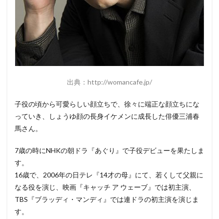
二人
の破
局の
真相
3.1
写真
の流
出
出典：http://womancafe.jp/
3.2
性格
子役の頃から可愛らしい顔立ちで、徐々に端正な顔立ちにな
の不
っていき、しょうゆ顔の長身イケメンに成長した俳優三浦春
一致
馬さん。
4
三浦
7歳の時にNHKの朝ドラ『あぐり』で子役デビューを果たしま
春馬
は消
す。
えた
16歳で、2006年の日テレ『14才の母』にて、若くして父親に
のか
なる役を演じ、映画『キャッチ ア ウェーブ』では初主演、
5
TBS『ブラッディ・マンディ』では連ドラの初主演を演じま
今後
す。
の二