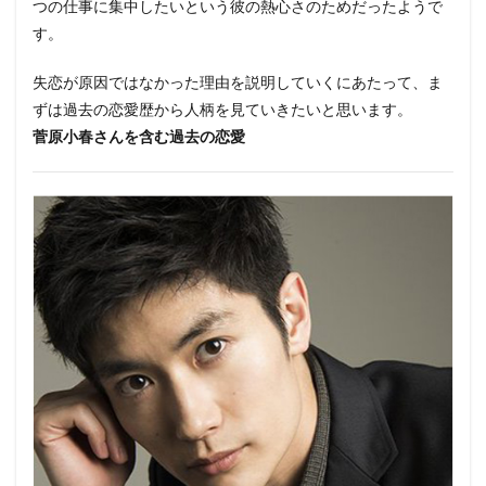
小春
つの仕事に集中したいという彼の熱心さのためだったようで
さん
す。
を含
む過
去の
失恋が原因ではなかった理由を説明していくにあたって、ま
恋愛
ずは過去の恋愛歴から人柄を見ていきたいと思います。
2.1
菅原小春さんを含む過去の恋愛
好き
なタ
イプ
2.2
歴代
彼女
の噂
2.3
菅原
小春
さん
との
出会
い
3