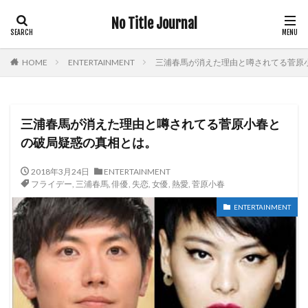
No Title Journal
HOME
ENTERTAINMENT
三浦春馬が消えた理由と噂されてる菅原
三浦春馬が消えた理由と噂されてる菅原小春と
の破局疑惑の真相とは。
2018年3月24日
ENTERTAINMENT
フライデー
,
三浦春馬
,
俳優
,
失恋
,
女優
,
熱愛
,
菅原小春
ENTERTAINMENT