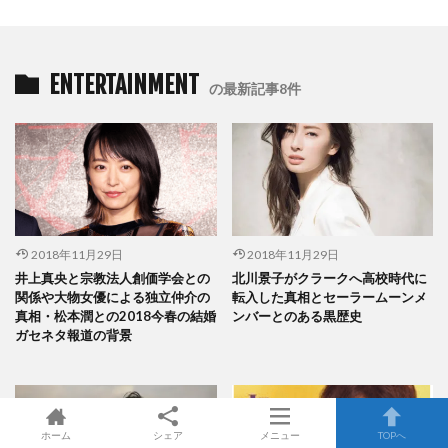
ENTERTAINMENT
の最新記事8件
2018年11月29日
2018年11月29日
井上真央と宗教法人創価学会との
北川景子がクラークへ高校時代に
関係や大物女優による独立仲介の
転入した真相とセーラームーンメ
真相・松本潤との2018今春の結婚
ンバーとのある黒歴史
ガセネタ報道の背景
ホーム
シェア
メニュー
TOPへ