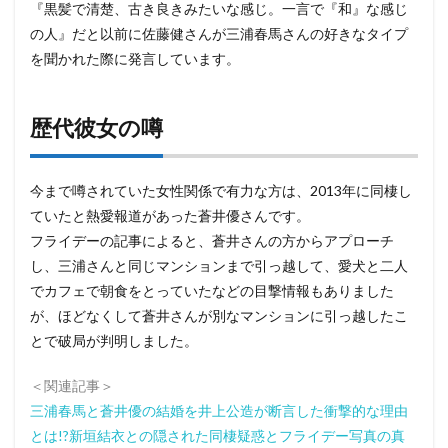
『黒髪で清楚、古き良きみたいな感じ。一言で『和』な感じ
の人』だと以前に佐藤健さんが三浦春馬さんの好きなタイプ
を聞かれた際に発言しています。
歴代彼女の噂
今まで噂されていた女性関係で有力な方は、2013年に同棲し
ていたと熱愛報道があった蒼井優さんです。
フライデーの記事によると、蒼井さんの方からアプローチ
し、三浦さんと同じマンションまで引っ越して、愛犬と二人
でカフェで朝食をとっていたなどの目撃情報もありました
が、ほどなくして蒼井さんが別なマンションに引っ越したこ
とで破局が判明しました。
＜関連記事＞
三浦春馬と蒼井優の結婚を井上公造が断言した衝撃的な理由
とは!?新垣結衣との隠された同棲疑惑とフライデー写真の真