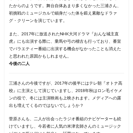
たからのようです。舞台自体あまり多くなかった三浦さん、
初挑戦のミュージカルで細身だった体を鍛え素敵なドラァ
グ・クリーンを演じています。
また、2017年に放送されたNHK大河ドラマ『おんな城主直
虎』にも出演する際に、乗馬や弓の稽古も行っており、番宣
でバラエティー番組に出演する機会がなかったことも消えた
と思われた原因かもしれません。
今後の二人
三浦さんの今後ですが、2017年の後半にはテレ朝『オトナ高
校』に主演として演じていますし、2018年秋はロン毛イケメ
ンの役で、冬には主演映画も上映されます。メディアへの露
出も増えてくるのではないでしょうか？
菅原さんも、二人が出会ったラジオ番組のナビゲーターも続
けていますし、今若者に人気の米津玄師さんのミュージック