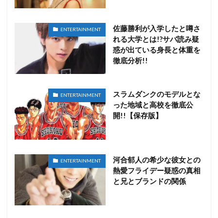
佐藤勝利が入学したと噂さ
ENTERTAINMENT
れる大学とは!?サバ読み疑
惑が出ている身長と体重を
徹底分析!!
スラムダンクのモデルとな
ENTERTAINMENT
った地域と高校を徹底公
開!!【保存版】
河合郁人の希少な彼女との
ENTERTAINMENT
熱愛フライデー疑惑の真相
と兄とブランドの関係